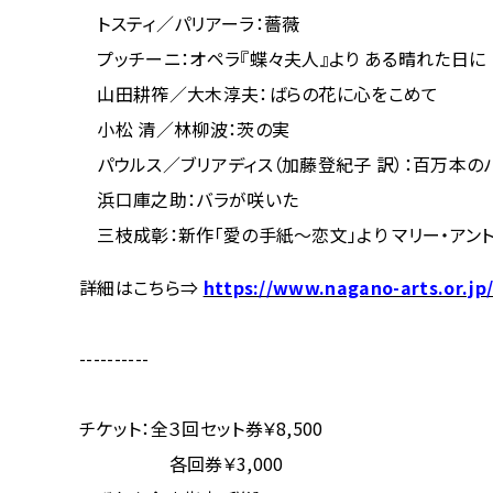
トスティ／パリアーラ：薔薇
プッチーニ：オペラ『蝶々夫人』より ある晴れた日に
山田耕筰／大木淳夫：ばらの花に心をこめて
小松 清／林柳波：茨の実
パウルス／ブリアディス（加藤登紀子 訳）：百万本の
浜口庫之助：バラが咲いた
三枝成彰：新作「愛の手紙～恋文」より マリー・アン
詳細はこちら⇒
https://www.nagano-arts.or.jp
----------
チケット：全３回セット券￥8,500
各回券￥3,000