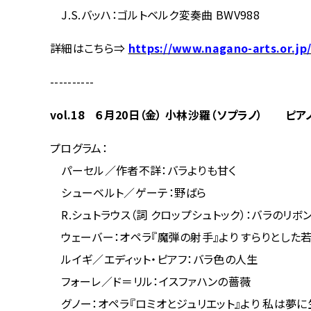
J.S.バッハ：ゴルトベルク変奏曲 BWV988
詳細はこちら⇒
https://www.nagano-arts.or.jp
----------
vol.18 ６月20日（金） 小林沙羅（ソプラノ） ピ
プログラム：
パーセル／作者不詳：バラよりも甘く
シューベルト／ゲーテ：野ばら
R.シュトラウス（詞 クロップシュトック）：バラのリボ
ウェーバー：オペラ『魔弾の射手』より すらりとした
ルイギ／エディット・ピアフ：バラ色の人生
フォーレ／ド＝リル：イスファハンの薔薇
グノー：オペラ『ロミオとジュリエット』より 私は夢に