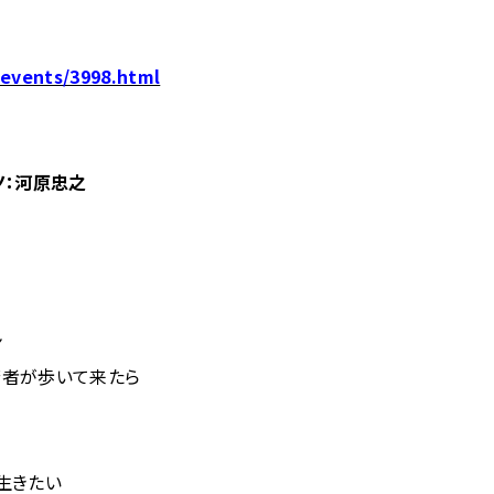
/events/3998.html
アノ：河原忠之
ン
若者が歩いて来たら
生きたい