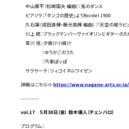
中山晋平（松崎国夫 編曲）：兎のダンス
ピアソラ：「タンゴの歴史」よりBordel 1900
久石譲（成田達輝・藤元高輝 編曲）：「天空の城ラピュ
川上 統：ブラックマンバ～ヴァイオリンとギターのた
草川 信：夕焼け小焼け
：ゆりかごのうた
：汽車ぽっぽ
サラサーテ：ツィゴイネルワイゼン
詳細はこちら⇒
https://www.nagano-arts.or.jp
----------
vol.17 ５月30日（金） 鈴木優人（チェンバロ）
プログラム：