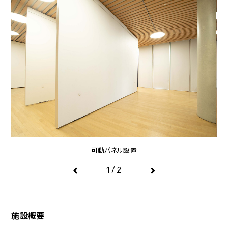
可動パネル設置
1
/
2
施設概要