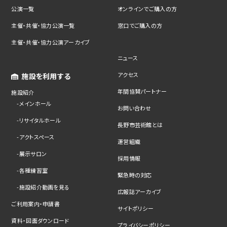
公演一覧
オンラインでご購入の方
主催・共催・協力公演一覧
窓口でご購入の方
主催・共催・協力公演アーカイブ
ニュース
アクセス
施設を利用する
年間協賛パートナー
施設紹介
メインホール
お問い合わせ
リサイタルホール
長野市芸術館とは
アクトスペース
運営組織
展示サロン
採用情報
各種練習室
緊急時の対応
施設紹介動画を見る
広報誌アーカイブ
ご利用案内・申請書
サイトポリシー
資料・図面ダウンロード
プライバシーポリシー