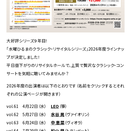
大好評シリーズ９年目！
「水曜ひるまのクラシック・リサイタルシリーズ」2026年度ラインナッ
プが決定しました！
平日昼下がりのリサイタルホールで、上質で贅沢なクラシック・コン
サートを気軽に聴いてみませんか？
2026年度の出演者は以下のとおりです（名前をクリックするとそれ
ぞれの公演ページが開きます）
vol.61 4月22日（水）
LEO
（箏）
vol.62 5月27日（水）
水谷 晃
（ヴァイオリン）
vol.63 6月24日（水）
中 恵菜
（ヴィオラ）
vol.64 7月29日（水）
松山 萌
（トランペット）