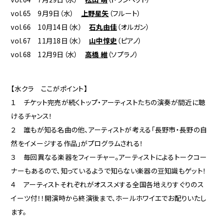
vol.65 9月9日（水）
上野星矢
（フルート）
vol.66 10月14日（水）
石丸由佳
（オルガン）
vol.67 11月18日（水）
山中惇史
（ピアノ）
vol.68 12月9日（水）
高橋 維
（ソプラノ）
【水クラ ここがポイント】
１ チケット完売が続くトップ・アーティストたちの演奏が間近に聴
けるチャンス！
２ 誰もが知る名曲の他、アーティストが考える「長野市・長野の自
然をイメージする作品」がプログラムされる！
３ 毎回異なる楽器をフィーチャー。アーティストによるトークコー
ナーもあるので、知っているようで知らない楽器の豆知識もゲット！
４ アーティストそれぞれがオススメする全国各地えりすぐりのス
イーツ付！！開演時から終演後まで、ホールホワイエでお配りいたし
ます。