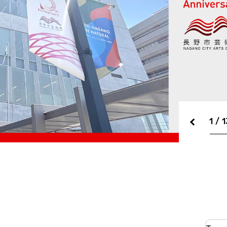
2
/
1