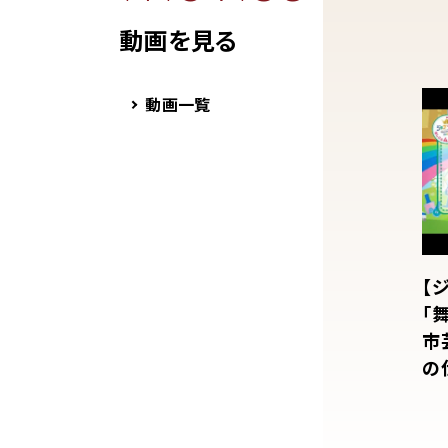
動画を見る
動画一覧
【
「
市
の