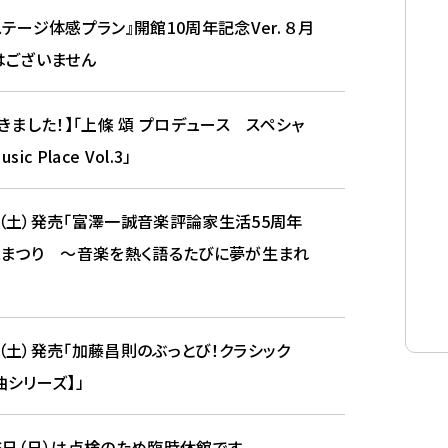
テージ体感プラン』開館10周年記念Ver. ８月
はございません
きました！】「上條 頌 プロデュース スペシャ
ic Place Vol.3」
18（土）発売「富澤一誠音楽評論家生活55周年
まつり ～音楽を熱く語るたびに夢が生まれ
11（土）発売「加藤昌則のぶっとび！クラシック
名曲シリーズ】」
・16日（日）は点検のため臨時休館です