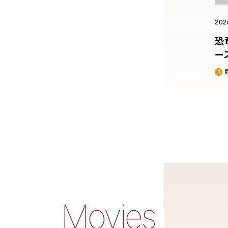
202
恐
ー
Movies