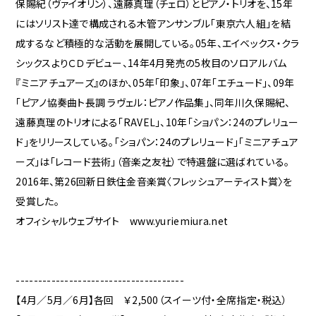
保賜紀（ヴァイオリン）、遠藤真理（チェロ）とピアノ・トリオを、15年
にはソリスト達で構成される木管アンサンブル「東京六人組」を結
成するなど積極的な活動を展開している。05年、エイベックス・クラ
シックスよりＣＤデビュー、14年4月発売の5枚目のソロアルバム
『ミニアチュアーズ』のほか、05年「印象」、07年「エチュード」、09年
「ピアノ協奏曲ト長調 ラヴェル：ピアノ作品集」、同年川久保賜紀、
遠藤真理のトリオによる「RAVEL」、10年「ショパン：24のプレリュー
ド」をリリースしている。「ショパン：24のプレリュード」「ミニアチュア
ーズ」は「レコード芸術」（音楽之友社）で特選盤に選ばれている。
2016年、第26回新日鉄住金音楽賞〈フレッシュアーティスト賞〉を
受賞した。
オフィシャルウェブサイト www.yuriemiura.net
--------------------------------------
【4月／5月／6月】各回 ￥2,500（スイーツ付・全席指定・税込）