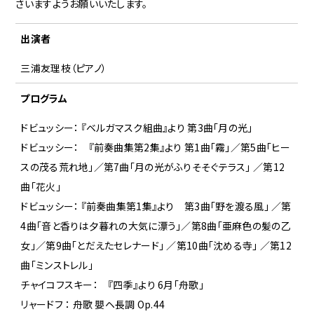
さいますようお願いいたします。
出演者
三浦友理枝（ピアノ）
プログラム
ドビュッシー： 『ベルガマスク組曲』より 第3曲「月の光」
ドビュッシー： 『前奏曲集第2集』より 第1曲「霧」／第5曲「ヒー
スの茂る荒れ地」／第7曲「月の光がふりそそぐテラス」 ／第12
曲「花火」
ドビュッシー： 『前奏曲集第1集』より 第3曲「野を渡る風」 ／第
4曲「音と香りは夕暮れの大気に漂う」／第8曲「亜麻色の髪の乙
女」／第9曲「とだえたセレナード」 ／第10曲「沈める寺」 ／第12
曲「ミンストレル」
チャイコフスキー： 『四季』より 6月「舟歌」
リャードフ ： 舟歌 嬰ヘ長調 Op.44