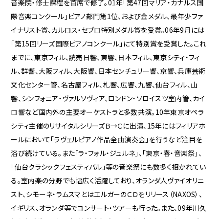
音楽院・修士課程を首席で修了。01年「第47回マリア・カナルス国
際音楽コンクール」ピアノ部門第1位、および金メダル、最年少ファ
イナリスト賞、カルロス・セブロ特別メダル賞を受賞。06年9月には
「第15回リーズ国際ピアノコンクール」にて特別賞を受賞した。これ
までに、東京フィル、読売日響、東響、日本フィル、東京シティ・フィ
ル、群響、大阪フィル、大阪響、日本センチュリー響、京響、兵庫芸術
文化センター管、名古屋フィル、札響、広響、九響、仙台フィル、山
響、シンフォニア・ヴァルソヴィア、ロンドン・ソロイスツ室内管、カイ
ロ響など国内外の主要オーケストラと多数共演。10年東京オペラ
シティ主催のリサイタルシリーズＢ→Ｃに出演、15年にはフィリアホ
ールにおいて「ラヴェルピアノ作品全曲演奏会」を行うなど注目を
浴び続けている。また「ラ・フォル・ジュルネ」、「東京・春・音楽祭」、
「仙台クラシックフェスティバル」等の音楽祭にも数多く招かれてい
る。室内楽の分野でも幅広く活躍しており、オランダ人ヴァイオリニ
スト、シモーネ・ラムスマとはエルガーのＣＤをリリース（NAXOS）、
イギリス、オランダ等でコンサート・ツアーも行った。また、09年川久