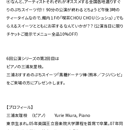
④なんと、アーティストそれぞれがオススメする全国各地選りすぐ
りのぷちスイーツ付！！ 90分の公演が終わるとちょうど午後3時の
ティータイムなので、館内１Fの「喫茶CHOU CHOU（シュシュ）」でも
らえるスイーツとともにお茶するなんていかが？？（公演当日に限り
チケットご提示でメニュー全品10%OFF）
6回公演シリーズの第2回目は
ピアノの三浦友里枝。
三浦おすすめのぷちスイーツ「黒糖ドーナツ棒（熊本／フジバンビ」
をご来場の方にプレゼントします。
【プロフィール】
三浦友理枝 （ピアノ） Yurie Miura, Piano
東京生まれ。05年英国王立音楽院大学課程を首席で卒業。07年同