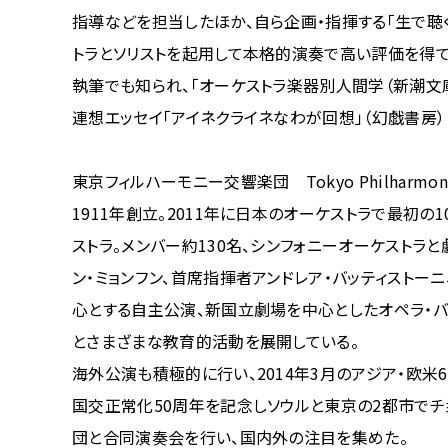
指導などを担当したほか、自ら企画・指揮する「生で聴
トラとソリストを起用して本格的演奏で高い評価を得て
執筆でも知られ、「オーケストラ楽器別人間学（新潮文
連想エッセイ「アイネクライネなわが回想」（幻戯書房）
東京フィルハーモニー交響楽団 Tokyo Philharmonic 
1911年創立。2011年に日本のオーケストラで最初
ストラ。メンバー約130名、シンフォニーオーケストラ
ン・ミョンフン、首席指揮者アンドレア・バッティストー
心とする自主公演、新国立劇場を中心としたオペラ・バ
とさまざまな教育的活動を展開している。
海外公演も積極的に行い、2014年3月のアジア・欧米6
国交正常化50周年を記念しソウルと東京の2都市でチ
団と合同演奏会を行い、国内外の注目を集めた。