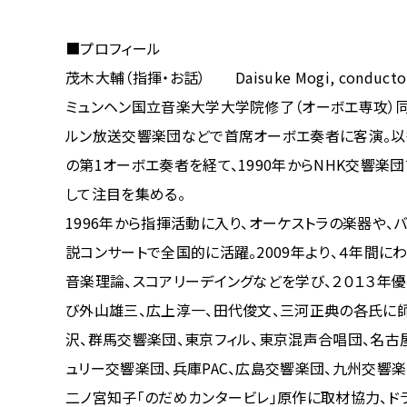
■プロフィール
茂木大輔（指揮・お話） Daisuke Mogi, conductor 
ミュンヘン国立音楽大学大学院修了（オーボエ専攻）
ルン放送交響楽団などで首席オーボエ奏者に客演。以後
の第1オーボエ奏者を経て、1990年からNHK交響楽
して注目を集める。
1996年から指揮活動に入り、オーケストラの楽器や、
説コンサートで全国的に活躍。2009年より、４年間
音楽理論、スコアリーデイングなどを学び、２０１３年
び外山雄三、広上淳一、田代俊文、三河正典の各氏に師
沢、群馬交響楽団、東京フィル、東京混声合唱団、名古
ュリー交響楽団、兵庫PAC、広島交響楽団、九州交響
二ノ宮知子「のだめカンタービレ」原作に取材協力、ド