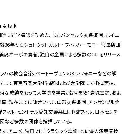
& talk
同時に同学講師を勤めた。またバンベルク交響楽団、バイエ
86年からシュトウットガルト・ フィルハーモニー管弦楽団
団首席オーボエ奏者。独自の企画による多数のＣＤをリリース
バッハの教会音楽、ベートーヴェンのシンフォニーなどの解
にわたって東京音楽大学指揮科および大学院にて指揮実技、
優秀な成績をもって大学院を卒業。指揮を故：岩城宏之、およ
事。現在までに仙台フィル、山形交響楽団、アンサンブル金
屋フィル、セントラル愛知交響楽団、中部フィル、日本センチ
楽団など多数の団体を指揮している。
ラマ、アニメ、映画では「クラシック監修」と俳優の演奏演技