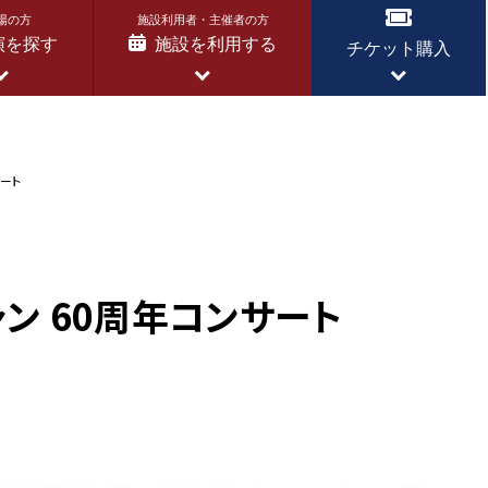
場の方
施設利用者・主催者の方
演を探す
施設を利用する
チケット購入
サート
ン 60周年コンサート