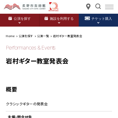
公演を探す
施設を利用する
チケット購入
Home
公演を探す
公演一覧
岩村ギター教室発表会
Performances & Events
岩村ギター教室発表会
概要
クラシックギターの発表会
主催・問合せ先