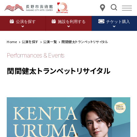
公演を探す
施設を利用する
チケット購入
Home
公演を探す
公演一覧
閏間健太トランペットリサイタル
Performances & Events
閏間健太トランペットリサイタル