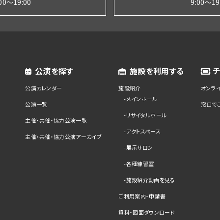
:00～19:00
9:00～19
公演を探す
施設を利用する
公演カレンダー
施設紹介
オンラ
メインホール
公演一覧
窓口で
リサイタルホール
主催・共催・協力公演一覧
アクトスペース
主催・共催・協力公演アーカイブ
展示サロン
各種練習室
施設紹介動画を見る
ご利用案内・申請書
資料・図面ダウンロード