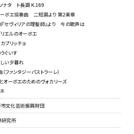
ナタ ト長調 K.169
オーボエ協奏曲 二短調より 第2楽章
劇『セヴィリアの理髪師』より 今の歌声は
ブリエルのオーボエ
 カプリッチョ
のうぐいす
美しい夕暮れ
曲（ファンタジーパストラーレ）
ノとオーボエのためのヴォカリーズ
ネ
野市文化芸術振興財団
律研究所