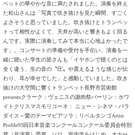
ペットの華やかな音に満たされました。演奏を終え
た松山さんは「写真で吹き抜けを見た瞬間、すごく
よさそうと思っていました。吹き抜けとトランペッ
トって相性がよくて、天井が高いと響きもよく回る
んです。実際に演奏してみて本当に心地よかったで
す」。コンサートの準備や受付を手伝い、演奏を一
緒に聴いた学生の皆さんも「イヤホンで聴くのとは
全く違う、生の音の〝圧〟や震えるような感じが伝
わり、耳が幸せでした」と感動していました。吹き
抜けの大空間に響くトランペット長野市芸術館
presentsクラーク：ヴェニスの謝肉祭バーリン：ホワ
イトクリスマスモリコーネ： ニュー・シネマ・パラ
ダイス～愛のテーマピアソラ：リベルタンゴArtist
Profile93回日本音楽コンクールコンクール委員会特別
賞（共演賞）受賞。ソロ、室内楽をはじめ、オホー